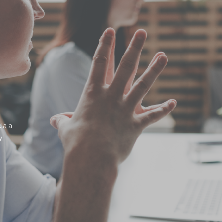
a
ia a
y