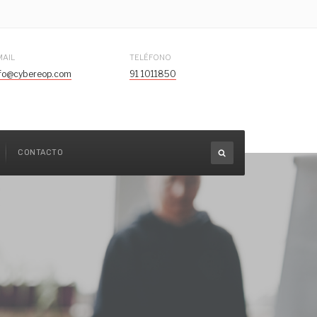
MAIL
TELÉFONO
nfo@cybereop.com
91 1011850
CONTACTO