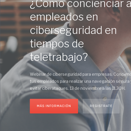
¿Cómo concienciar 
empleados en
ciberseguridad en
tiempos de
teletrabajo?
Webinar de ciberseguridad para empresas. Concienc
tus empleados para realizar una navegación segura 
evitar ciberataques. 13 de noviembre a las 11.30H.
MÁS INFORMACIÓN
REGISTRATE