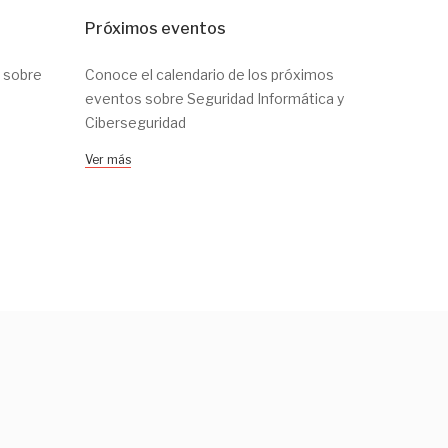
Próximos eventos
Mejores 
Ciberseg
a sobre
Conoce el calendario de los próximos
Descubre 
eventos sobre Seguridad Informática y
Cibersegu
Ciberseguridad
Decubre má
Ver más