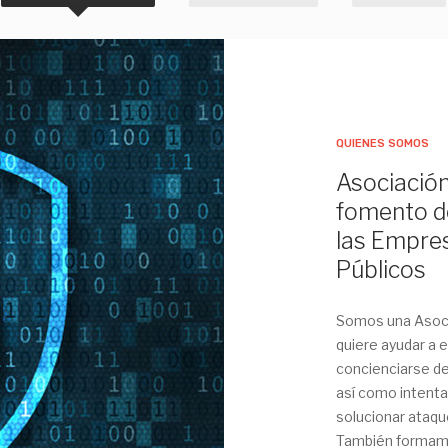
QUIENES SOMOS
Asociación
fomento de
las Empre
Públicos
Somos una Asoci
quiere ayudar a 
concienciarse de
así como intenta
solucionar ataqu
También formamo