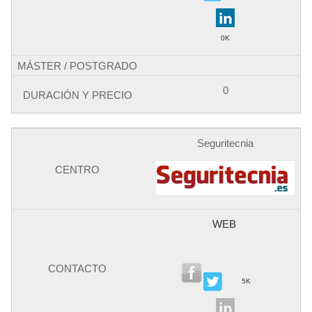
0K
0
Seguritecnia
WEB
5K