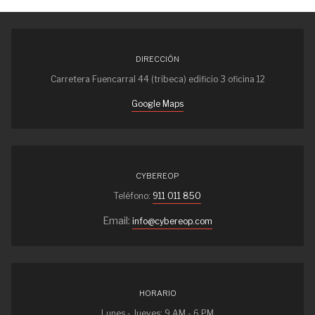
DIRECCIÓN
Carretera Fuencarral 44 (tribeca) edificio 3 oficina 12
Google Maps
CYBEREOP
Teléfono:
911 011 850
Email:
info@cybereop.com
HORARIO
Lunes - Jueves: 9 AM - 6 PM