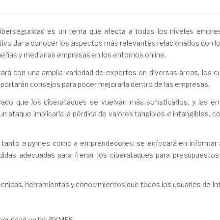
iberseguridad es un tema que afecta a todos los niveles empresa
tivo dar a conocer los aspectos más relevantes relacionados con lo
eñas y medianas empresas en los entornos online.
ará con una amplia variedad de expertos en diversas áreas, los c
 aportarán consejos para poder mejorarla dentro de las empresas.
ado que los ciberataques se vuelvan más sofisticados, y las e
un ataque implicaría la pérdida de valores tangibles e intangibles, c
o tanto a pymes como a emprendedores, se enfocará en informar a
didas adecuadas para frenar los ciberataques para presupuestos
écnicas, herramientas y conocimientos que todos los usuarios de In
eguridad en las PYMES