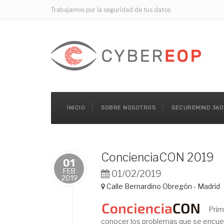
Trabajamos por la seguridad de tus datos
INICIO
SOBRE NOSOTROS
SECUREMIND 360
ConcienciaCON 2019
01
FEB
01/02/2019
2019
Calle Bernardino Obregón - Madrid
Pri
conocer los problemas que se encuen