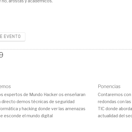
é no, artistas y académicos.
RE EVENTO
9
emos
Ponencias
s expertos de Mundo Hacker os enseñaran
Contaremos con 
 directo demos técnicas de seguridad
redondas con las
formática y hacking donde ver las amenazas
TIC donde abord
e esconde el mundo digital
actualidad del sec