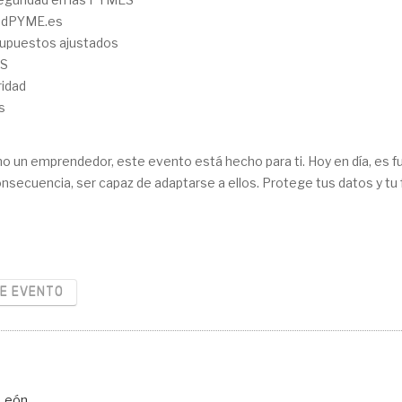
dadPYME.es
supuestos ajustados
ES
idad
s
o un emprendedor, este evento está hecho para ti. Hoy en día, es
nsecuencia, ser capaz de adaptarse a ellos. Protege tus datos y tu
RE EVENTO
 León