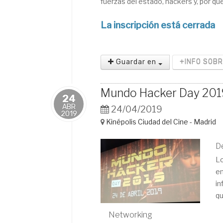
fuerzas del estado, hackers y, por qu
La inscripción está cerrada
Guardar en
+INFO SOB
Mundo Hacker Day 201
24
ABR
24/04/2019
2019
Kinépolis Ciudad del Cine - Madrid
D
Lo
en
in
qu
Networking