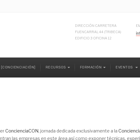
DIRECCIÓN CARRETERA
E
FUENCARRAL 44 (TRIBECA)
i
EDIFICIO 3 OFICINA 12
 [CONCIENCIACIÓN]
RECURSOS
FORMACIÓN
EVENTOS
mer
ConcienciaCON
, jornada dedicada exclusivamente a la
Concienci
tran las empresas en este área así como exponer técnicas, experie