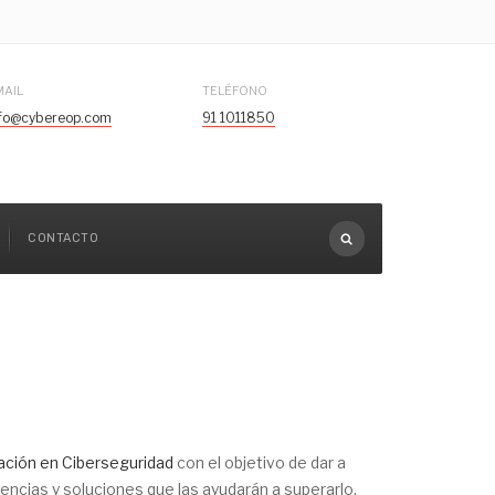
MAIL
TELÉFONO
nfo@cybereop.com
91 1011850
CONTACTO
ación en Ciberseguridad
con el objetivo de dar a
ncias y soluciones que las ayudarán a superarlo.