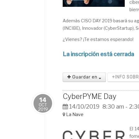
cibe
bien
Además CISO DAY 2019 basará su agend
(INCIBE), Innovador (CyberStartup), S
¿Vienes? ¡Te estamos esperando!
La inscripción está cerrada
Guardar en
+INFO SOB
CyberPYME Day
14
OCT
14/10/2019
8:30 am
-
2:3
2019
La Nave
El 1
fome